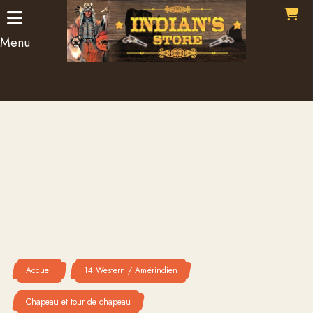
Panneau de gestion des cookies
Menu
Accueil
14 Western / Amérindien
Chapeau et tour de chapeau