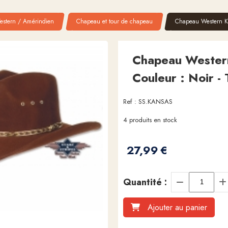
estern / Amérindien
Chapeau et tour de chapeau
Chapeau Western Kan
Chapeau Western
Couleur : Noir - 
Ref :
SS.KANSAS
4
produits en stock
27,99
€
Quantité :
Ajouter au panier