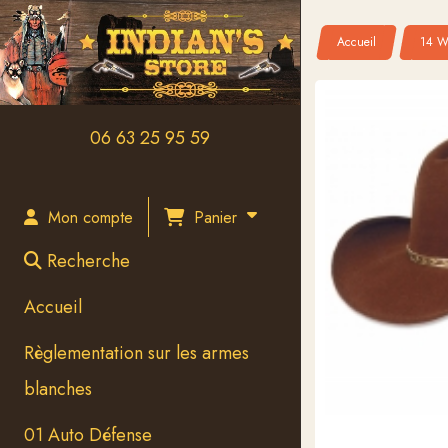
Panneau de gestion des cookies
Accueil
14 W
06 63 25 95 59
Panier
Mon compte
Recherche
Accueil
Règlementation sur les armes
blanches
01 Auto Défense