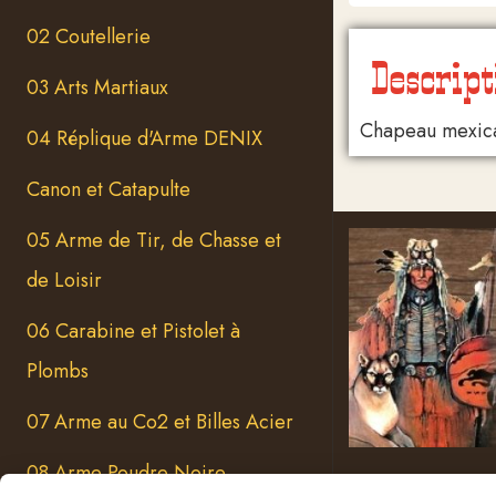
02 Coutellerie
Descript
03 Arts Martiaux
Chapeau mexicai
04 Réplique d'Arme DENIX
Canon et Catapulte
05 Arme de Tir, de Chasse et
de Loisir
06 Carabine et Pistolet à
Plombs
07 Arme au Co2 et Billes Acier
08 Arme Poudre Noire