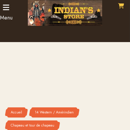
Panneau de gestion des cookies
Menu
Accueil
14 Western / Amérindien
Chapeau et tour de chapeau