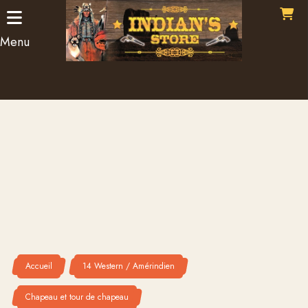
Panneau de gestion des cookies
Menu
Accueil
14 Western / Amérindien
Chapeau et tour de chapeau