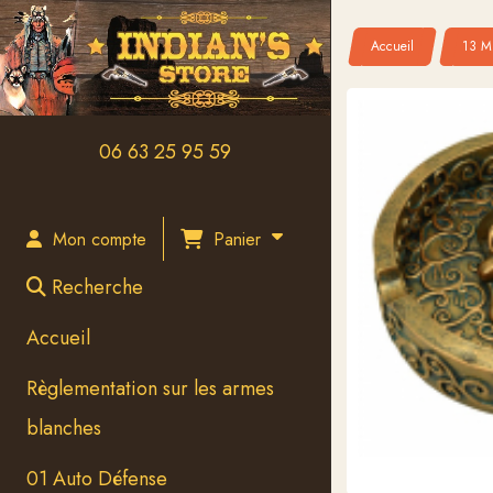
Panneau de gestion des cookies
Accueil
13 Mé
06 63 25 95 59
Panier
Mon compte
Recherche
Accueil
Règlementation sur les armes
blanches
01 Auto Défense