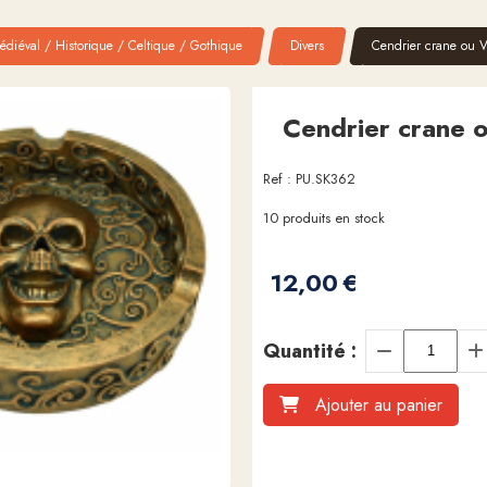
diéval / Historique / Celtique / Gothique
Divers
Cendrier crane ou V
Cendrier crane o
Ref :
PU.SK362
10
produits en stock
12,00
€
Quantité :
Ajouter au panier