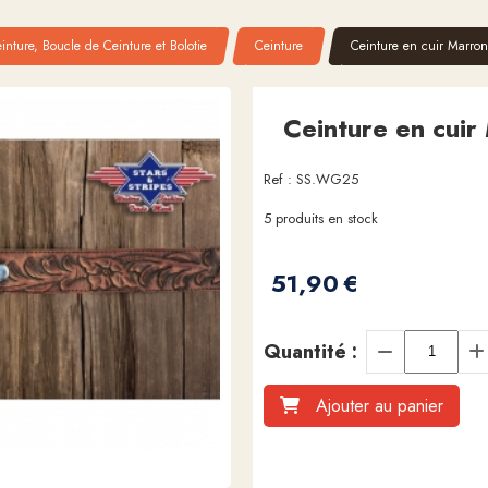
inture, Boucle de Ceinture et Bolotie
Ceinture
Ceinture en cuir Marron 
Ceinture en cuir 
Ref :
SS.WG25
5
produits en stock
51,90
€
Quantité :
Ajouter au panier