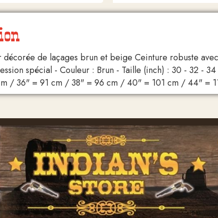
ion
r décorée de laçages brun et beige Ceinture robuste ave
ssion spécial - Couleur : Brun - Taille (inch) : 30 - 32 - 3
cm / 36" = 91 cm / 38" = 96 cm / 40" = 101 cm / 44" = 1