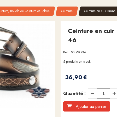
inture, Boucle de Ceinture et Bolotie
Ceinture
Ceinture en cuir Brune -
Ceinture en cuir 
46
Ref :
SS.WG34
5
produits en stock
36,90
€
Quantité :
Ajouter au panier