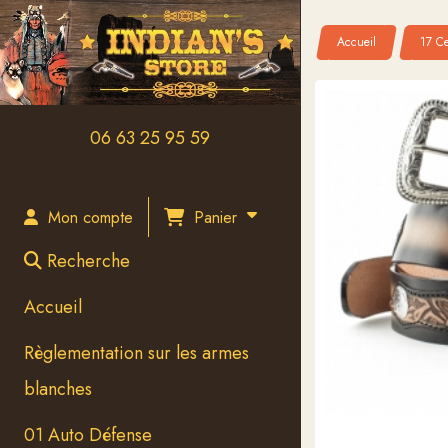
Panneau de gestion des cookies
Accueil
17 Ce
06 63 25 95 59
Panier
Mon compte
Recherche
Accueil
Règlementation sur les armes
blanches
01 Auto Défense