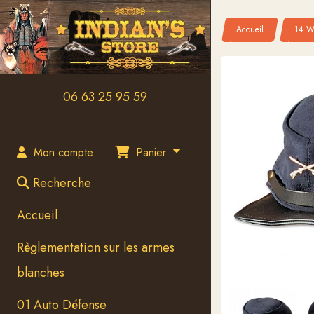
Panneau de gestion des cookies
Accueil
14 W
06 63 25 95 59
Panier
Mon compte
Recherche
Accueil
Règlementation sur les armes
blanches
01 Auto Défense