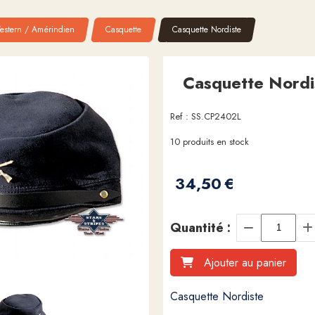
estern / Amérindien
Casquette
Casquette Nordiste
Casquette Nordi
Ref :
SS.CP2402L
10
produits en stock
34,50
€
Quantité :
Ajouter au panier
Casquette Nordiste