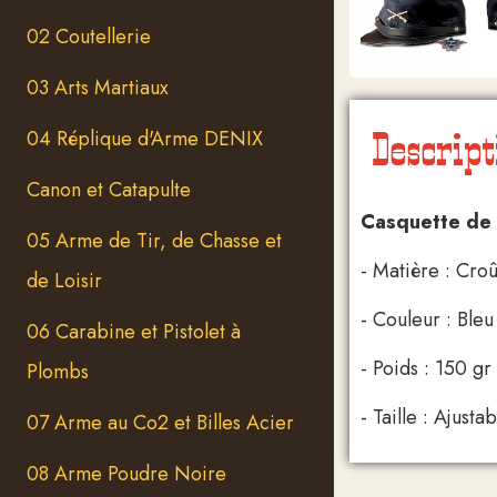
02 Coutellerie
03 Arts Martiaux
Descript
04 Réplique d'Arme DENIX
Canon et Catapulte
Casquette de n
05 Arme de Tir, de Chasse et
- Matière : Croû
de Loisir
- Couleur : Bleu
06 Carabine et Pistolet à
- Poids : 150 gr
Plombs
- Taille : Ajusta
07 Arme au Co2 et Billes Acier
08 Arme Poudre Noire