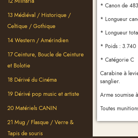
12 Militaria
* Canon de 483
13 Médiéval / Historique /
* Longueur can
Celtique / Gothique
* Longueur tota
14 Western / Amérindien
* Poids : 3.740
17 Ceinture, Boucle de Ceinture
* Catégorie C
et Bolotie
Carabine à levi
18 Dérivé du Cinéma
sanglier.
19 Dérivé pop music et artiste
Arme soumise à 
20 Matériels CANIN
Toutes munitions
21 Mug / Flasque / Verre &
Tapis de souris