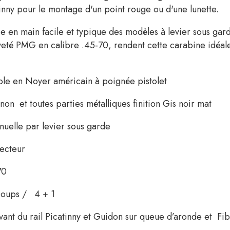
inny pour le montage d'un point rouge ou d'une lunette.
ise en main facile et typique des modèles à levier sous gard
eté PMG en calibre .45-70, rendent cette carabine idéal
le en Noyer américain à poignée pistolet
non et toutes parties métalliques finition Gis noir mat
nuelle par levier sous garde
jecteur
70
 coups / 4 + 1
avant du rail Picatinny et Guidon sur queue d’aronde et Fi