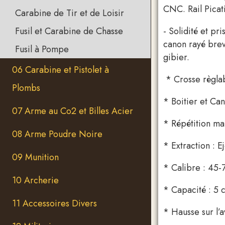
CNC. Rail Picat
Carabine de Tir et de Loisir
- Solidité et pr
Fusil et Carabine de Chasse
canon rayé brev
Fusil à Pompe
gibier.
06 Carabine et Pistolet à
* Crosse règlab
Plombs
* Boitier et Can
07 Arme au Co2 et Billes Acier
* Répétition ma
08 Arme Poudre Noire
* Extraction : E
09 Munition
* Calibre : 45-
10 Archerie
* Capacité : 5
11 Accessoires Divers
* Hausse sur l’