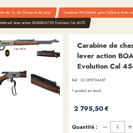
me de Tir, de Chasse et de Loisir
Carabine Winchester gros Calibre à levier s
edersoli lever action BOARBUSTER Evolution Cal 45-70
Carabine de chas
lever action B
Evolution Cal 45
Ref :
EU.DPS734457
1
produit en stock
2 795,50
€
Quantité :