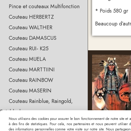
Pince et couteaux Multifonction
* Poids 580 gr
Couteau HERBERTZ
Beaucoup d’autre
Couteau WALTHER
Couteau DAMASCUS
Couteau RUI- K25
Couteau MUELA
Couteau MARTTIINI
Couteau RAINBOW
Couteau MASERIN
Couteau Rainblue, Raingold,
Rainblack
Nous utilisons des cookies pour assurer le bon fonctionnement de notre site et an
Couteau M-Tech & Max Knives
à des fins de statistiques. Pour cela, nos partenaires et nous peuvent utiliser
des informations personnelles comme votre visite sur notre site. Nous partageons