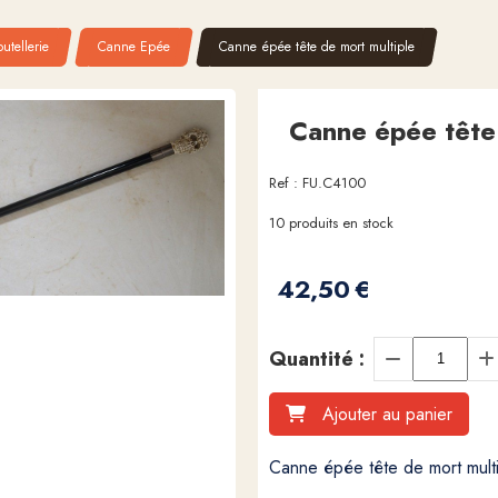
utellerie
Canne Epée
Canne épée tête de mort multiple
Canne épée tête 
Ref :
FU.C4100
10
produits en stock
42,50
€
Quantité :
Ajouter au panier
Canne épée tête de mort mult