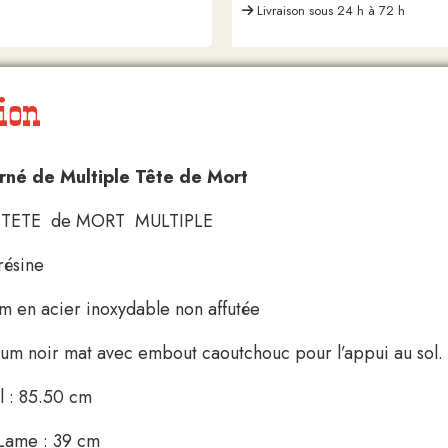
Livraison sous 24 h à 72 h
ion
né de Multiple Tête de Mort
TETE de MORT MULTIPLE
résine
 en acier inoxydable non affutée
ium noir mat avec embout caoutchouc pour l’appui au sol.
l : 85.50 cm
Lame : 39 cm