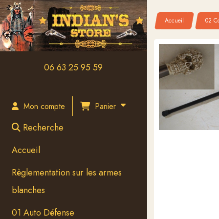
Panneau de gestion des cookies
Accueil
02 Co
06 63 25 95 59
Panier
Mon compte
Recherche
Accueil
Règlementation sur les armes
blanches
01 Auto Défense