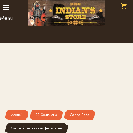
Panneau de gestion des cookies
Menu
Accueil
02 Coutellerie
Canne Epée
Canne épée Revolver Jesse James