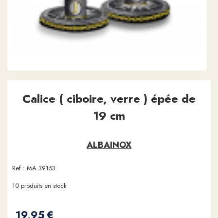
Calice ( ciboire, verre ) épée de
19 cm
ALBAINOX
Ref :
MA.39153
10
produits en stock
19,95
€