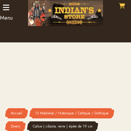
Panneau de gestion des cookies
Menu
Accueil
13 Médiéval / Historique / Celtique / Gothique
Divers
Calice ( ciboire, verre ) épée de 19 cm