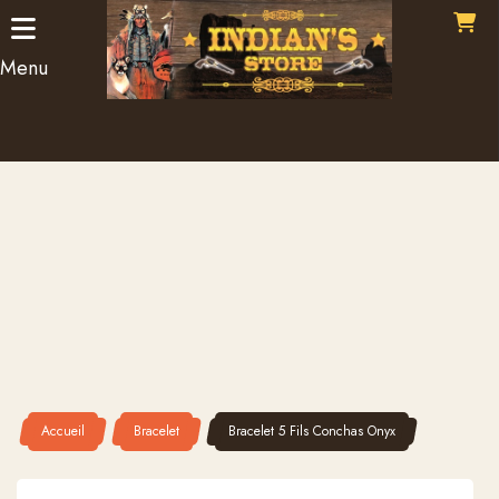
Panneau de gestion des cookies
Menu
Accueil
Bracelet
Bracelet 5 Fils Conchas Onyx