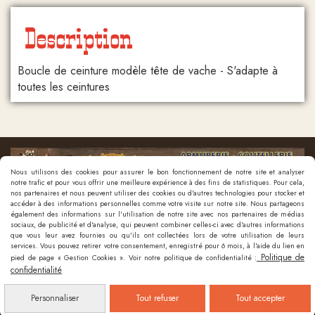
Description
Boucle de ceinture modèle tête de vache - S'adapte à
toutes les ceintures
Nous utilisons des cookies pour assurer le bon fonctionnement de notre site et analyser
notre trafic et pour vous offrir une meilleure expérience à des fins de statistiques. Pour cela,
nos partenaires et nous peuvent utiliser des cookies ou d'autres technologies pour stocker et
accéder à des informations personnelles comme votre visite sur notre site. Nous partageons
également des informations sur l'utilisation de notre site avec nos partenaires de médias
sociaux, de publicité et d'analyse, qui peuvent combiner celles-ci avec d'autres informations
que vous leur avez fournies ou qu'ils ont collectées lors de votre utilisation de leurs
Nous contacter
services. Vous pouvez retirer votre consentement, enregistré pour 6 mois, à l'aide du lien en
Politique de
pied de page « Gestion Cookies ». Voir notre politique de confidentialité :
confidentialité
Mentions Légales
Politique de confidentialité
Gestion cookies
Mon
Personnaliser
Tout refuser
Tout accepter
Compte
Créer un site internet