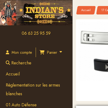
Panneau de gestion des cookies
Accueil
17 Ce
06 63 25 95 59
Panier
Mon compte
Recherche
Accueil
Règlementation sur les armes
blanches
01 Auto Défense