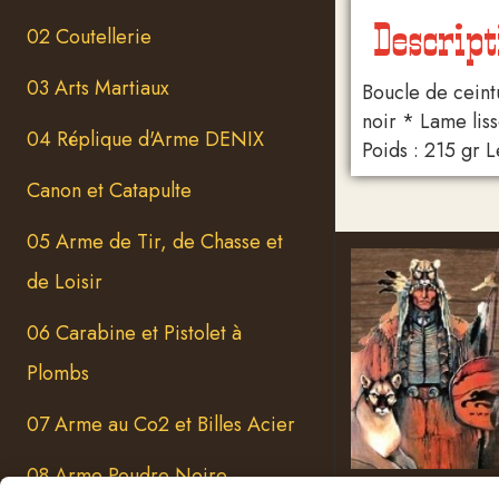
Descript
02 Coutellerie
03 Arts Martiaux
Boucle de ceint
noir * Lame lis
04 Réplique d'Arme DENIX
Poids : 215 gr L
Canon et Catapulte
05 Arme de Tir, de Chasse et
de Loisir
06 Carabine et Pistolet à
Plombs
07 Arme au Co2 et Billes Acier
08 Arme Poudre Noire