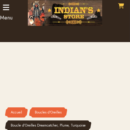
Panneau de gestion des cookies
Menu
Accueil
Boucles d'Oreilles
Boucle d’Oreilles Dreamcatcher, Plume, Turquoise