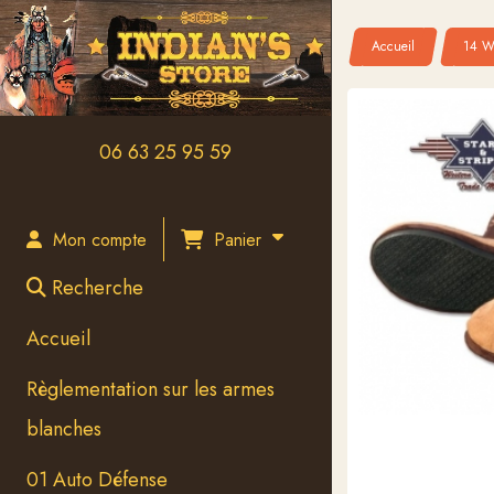
Panneau de gestion des cookies
Accueil
14 W
06 63 25 95 59
Panier
Mon compte
Recherche
Accueil
Règlementation sur les armes
blanches
01 Auto Défense