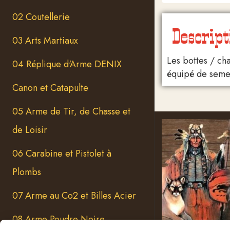
02 Coutellerie
Descript
03 Arts Martiaux
Les bottes / ch
04 Réplique d'Arme DENIX
équipé de semel
Canon et Catapulte
05 Arme de Tir, de Chasse et
de Loisir
06 Carabine et Pistolet à
Plombs
07 Arme au Co2 et Billes Acier
08 Arme Poudre Noire