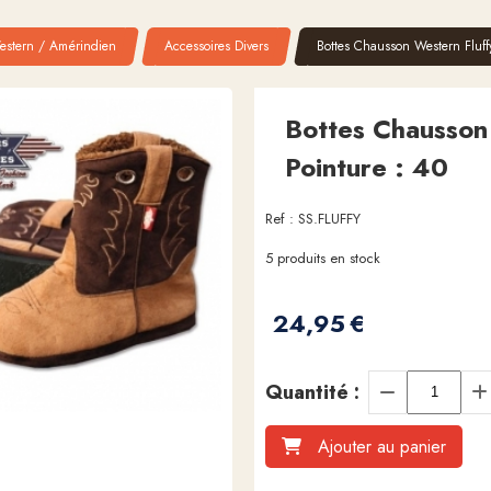
estern / Amérindien
Accessoires Divers
Bottes Chausson Western Fluffy
Bottes Chausson 
Pointure : 40
Ref :
SS.FLUFFY
5
produits en stock
24,95
€
Quantité :
Ajouter au panier