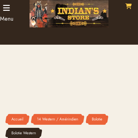
Panneau de gestion des cookies
Menu
Accueil
14 Western / Amérindien
Bolotie
Bolotie Western