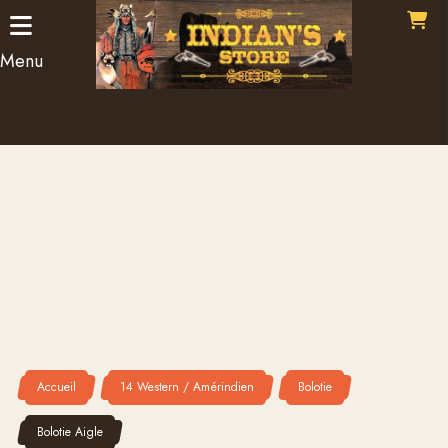
Panneau de gestion des cookies
Menu
Accueil
14 Western / Amérindien
Bolotie
Bolotie Aigle