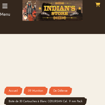
Panneau de gestion des cookies
Menu
Accueil
09 Munition
De Défense
Boite de 50 Cartouches à Blanc OZKURSAN Cal. 9 mm Pack