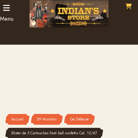
Panneau de gestion des cookies
Menu
Accueil
09 Munition
De Défense
Blister de 5 Cartouches Festi ball confettis Cal. 12/67