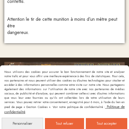
confettis
Attention le tir de cette munition à moins d’un mètre peut
être
dangereux.
Nous utilisons des cookies pour assurer le bon fonctionnement de notre site et analyser
notre trafic et pour vous offrir une meilleure expérience à des fins de statistiques. Pour cela,
nos partenaires et nous peuvent utiliser des cookies ou d'autres technologies pour stocker et
accéder à des informations personnelles comme votre visite sur notre site. Nous partageons
également des informations sur l'utilisation de notre site avec nos partenaires de médias
sociaux, de publicité et d'analyse, qui peuvent combiner celles-ci avec d'autres informations
que vous leur avez fournies ou qu'ils ont collectées lors de votre utilisation de leurs
Nous contacter
services. Vous pouvez retirer votre consentement, enregistré pour 6 mois, à l'aide du lien en
Politique de
pied de page « Gestion Cookies ». Voir notre politique de confidentialité :
confidentialité
Mentions Légales
Politique de confidentialité
Gestion cookies
Mon
Personnaliser
Tout refuser
Tout accepter
Compte
Créer un site internet